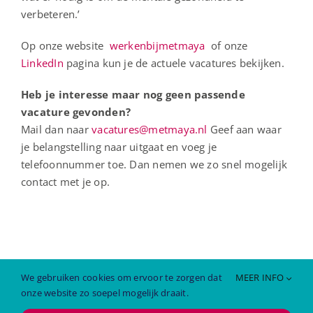
verbeteren.’
Op onze website
werkenbijmetmaya
of onze
LinkedIn
pagina kun je de actuele vacatures bekijken.
Heb je interesse maar nog geen passende
vacature gevonden?
Mail dan naar
vacatures@metmaya.nl
Geef aan waar
je belangstelling naar uitgaat en voeg je
telefoonnummer toe. Dan nemen we zo snel mogelijk
contact met je op.
We gebruiken cookies om ervoor te zorgen dat
MEER INFO
onze website zo soepel mogelijk draait.
Copyright 2026 | MetMaya |
Cookies
|
Privacyverklaring
|
ICT